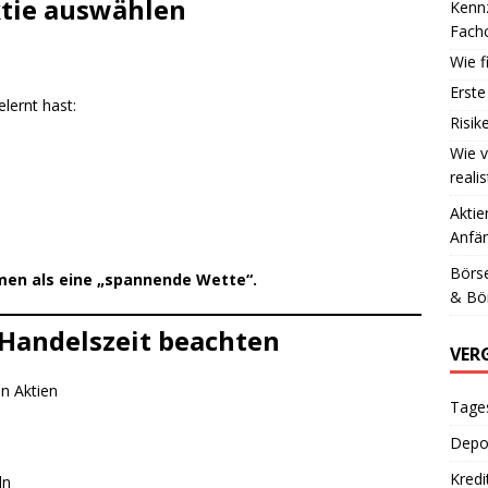
Aktie auswählen
Kennz
Fachc
Wie f
Erste
lernt hast:
Risik
Wie v
reali
Aktie
Anfä
Börs
men als eine „spannende Wette“.
& Bör
& Handelszeit beachten
VER
n Aktien
Tages
Depot
Kredi
ln