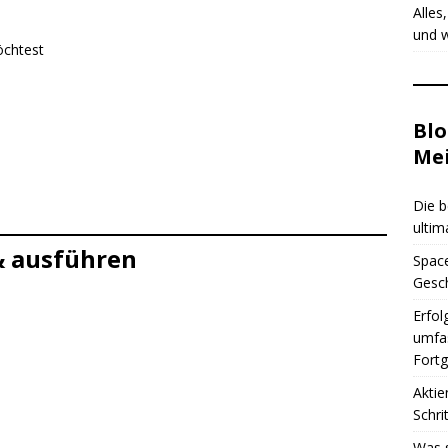
Alles
und w
öchtest
Blo
Me
Die b
ultim
 & ausführen
Space
Gesch
Erfol
umfas
Fortg
Aktie
Schrit
Was 