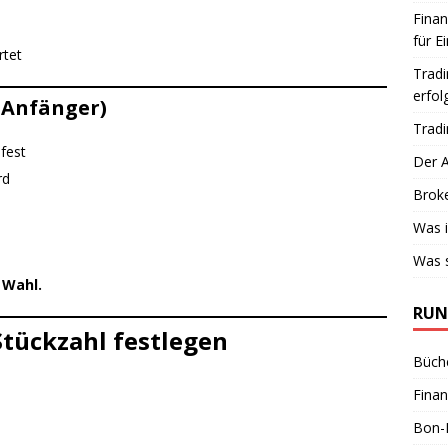
Finan
für E
rtet
Tradi
erfol
 Anfänger)
Tradi
fest
Der A
rd
Broke
Was i
Was 
 Wahl.
RUN
Stückzahl festlegen
Büche
Finan
Bon-K