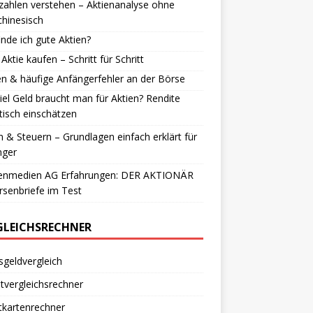
ahlen verstehen – Aktienanalyse ohne
hinesisch
inde ich gute Aktien?
 Aktie kaufen – Schritt für Schritt
en & häufige Anfängerfehler an der Börse
iel Geld braucht man für Aktien? Rendite
stisch einschätzen
n & Steuern – Grundlagen einfach erklärt für
nger
enmedien AG Erfahrungen: DER AKTIONÄR
senbriefe im Test
GLEICHSRECHNER
geldvergleich
vergleichsrechner
tkartenrechner