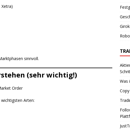
 Xetra)
Festg
Gesch
Giro
Robo-
TRA
arktphasen sinnvoll.
Aktie
Schrit
rstehen (sehr wichtig!)
Was i
Market Order
Copy 
 wichtigsten Arten:
Tradi
Foll
Platt
JustT